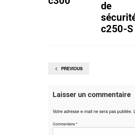
c300
de
sécurit
c250-S
Navigation
PREVIOUS
PREVIOUS
POST
de
l’article
Laisser un commentaire
Votre adresse e-mail ne sera pas publiée.
Commentaire
*