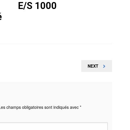
E/S 1000
é
NEXT
NEXT
POST
Les champs obligatoires sont indiqués avec
*