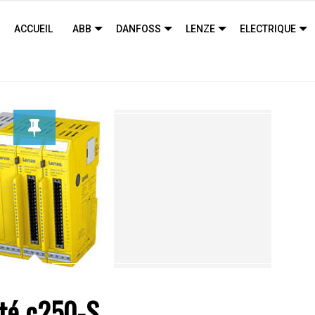
ACCUEIL
ABB
DANFOSS
LENZE
ELECTRIQUE
ité c250-S