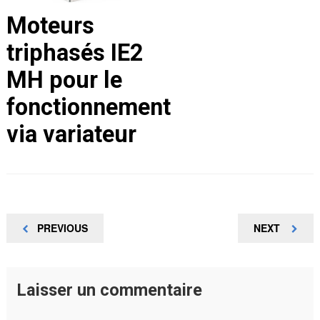
Moteurs
triphasés IE2
MH pour le
fonctionnement
via variateur
Navigation
PREVIOUS
NEXT
PREVIOUS
NEXT
POST
POST
de
l’article
Laisser un commentaire