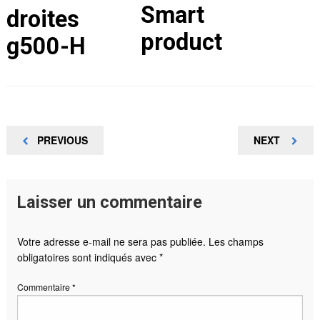
Smart
droites
product
g500-H
Navigation
PREVIOUS
NEXT
PREVIOUS
NEXT
POST
POST
de
l’article
Laisser un commentaire
Votre adresse e-mail ne sera pas publiée.
Les champs
obligatoires sont indiqués avec
*
Commentaire
*