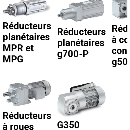
Réducteurs
Réd
Réducteurs
planétaires
à co
planétaires
MPR et
con
g700-P
MPG
g50
Réducteurs
G350
à roues